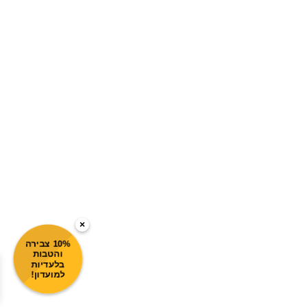
×
10% צבירה
והטבות
בלעדיות
למועדון!