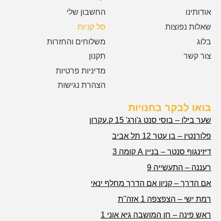
אודותינו
החשבון שלי
שאלות נפוצות
סל קניות
בלוג
משלוחים והחזרות
צור קשר
תקנון
מדיניות פרטיות
הצהרת נגישות
בואו לבקר בחנויות
שער בילו – בוסי סנט ג'ורג' 15 ק.עקרון
פלורנטין – בן עטר 12 תל אביב
דיזינגוף סנטר – בניין A קומה 3
רעננה – התעשייה 9
אם הדרך – קניון אם הדרך מחלף ינאי
רמת ישי – הצפצפה 1 אזה"ת
ראש פינה – חן המושבה גיא אוני 1