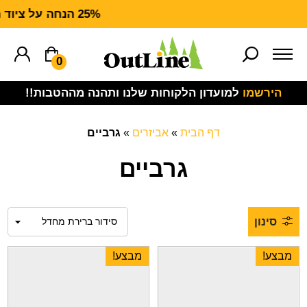
25% הנחה על ציוד מנדף CARHARTT FORCE
0
הירשמו
למועדון הלקוחות שלנו ותהנה מההטבות!!
דף הבית
»
אביזרים
»
גרביים
גרביים
סינון
מבצע!
מבצע!