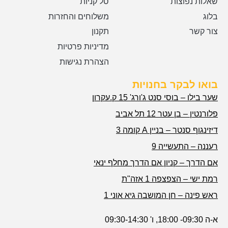
שאלות נפוצות
סל קניות
בלוג
משלוחים והחזרות
צור קשר
תקנון
מדיניות פרטיות
הצהרת נגישות
בואו לבקר בחנויות
שער בילו – בוסי סנט ג'ורג' 15 ק.עקרון
פלורנטין – בן עטר 12 תל אביב
דיזינגוף סנטר – בניין A קומה 3
רעננה – התעשייה 9
אם הדרך – קניון אם הדרך מחלף ינאי
רמת ישי – הצפצפה 1 אזה"ת
ראש פינה – חן המושבה גיא אוני 1
א-ה 09:30- 18:00, ו' 09:30-14:30