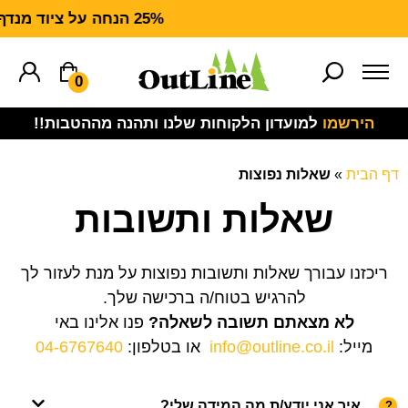
25% הנחה על ציוד מנדף CARHARTT FORCE
0
הירשמו
למועדון הלקוחות שלנו ותהנה מההטבות!!
דף הבית
»
שאלות נפוצות
שאלות ותשובות
ריכזנו עבורך שאלות ותשובות נפוצות על מנת לעזור לך
להרגיש בטוח/ה ברכישה שלך.
לא מצאתם תשובה לשאלה?
פנו אלינו באי
מייל:
info@outline.co.il
או בטלפון:
04-6767640
איך אני יודע/ת מה המידה שלי?