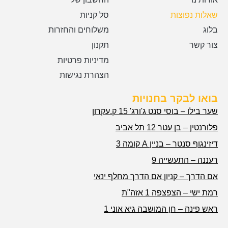
שאלות נפוצות
סל קניות
בלוג
משלוחים והחזרות
צור קשר
תקנון
מדיניות פרטיות
הצהרת נגישות
בואו לבקר בחנויות
שער בילו – בוסי סנט ג'ורג' 15 ק.עקרון
פלורנטין – בן עטר 12 תל אביב
דיזינגוף סנטר – בניין A קומה 3
רעננה – התעשייה 9
אם הדרך – קניון אם הדרך מחלף ינאי
רמת ישי – הצפצפה 1 אזה"ת
ראש פינה – חן המושבה גיא אוני 1