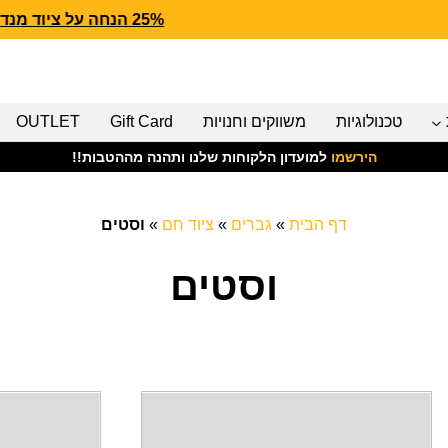
25% הנחה על ציוד מנדף CARHARTT FORCE
טכנולוגיות
משווקים וחנויות
Gift Card
OUTLET
הירשמו
למועדון הלקוחות שלנו ותהנה מההטבות!!
דף הבית
»
גברים
»
ציוד חם
»
וסטים
וסטים