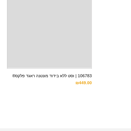
106783 | וסט ללא בידוד מונטנה ראגד פלקס®
₪
449.00