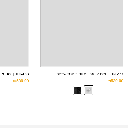
104277 | וסט צווארון סגור ביטנת שרפה
106433 | וסט מונטנה Rugged Flex™ מבד דאק
₪
539.00
₪
539.00