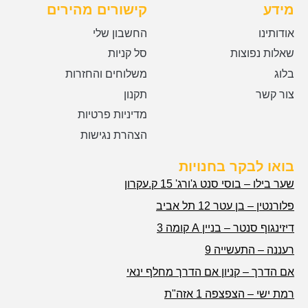
מידע
קישורים מהירים
אודותינו
החשבון שלי
שאלות נפוצות
סל קניות
בלוג
משלוחים והחזרות
צור קשר
תקנון
מדיניות פרטיות
הצהרת נגישות
בואו לבקר בחנויות
שער בילו – בוסי סנט ג'ורג' 15 ק.עקרון
פלורנטין – בן עטר 12 תל אביב
דיזינגוף סנטר – בניין A קומה 3
רעננה – התעשייה 9
אם הדרך – קניון אם הדרך מחלף ינאי
רמת ישי – הצפצפה 1 אזה"ת