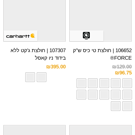
106652 | חולצת טי כיס ש"ק
107307 | חולצת ג'קט ללא
FORCE®
בידוד ניו קאסל
₪
395.00
₪
129.00
₪
96.75