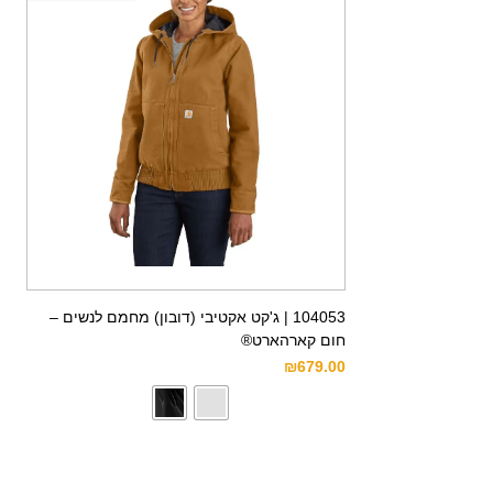
104053 | ג'קט אקטיבי (דובון) מחמם לנשים –
חום קארהארט®
₪
679.00