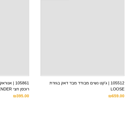
105512 | ג'קט נשים מבודד מבד דאק בגזרת
105861 | א
LOOSE
רוכסן חצי RAIN DEFENDER™
₪
395.00
₪
659.00