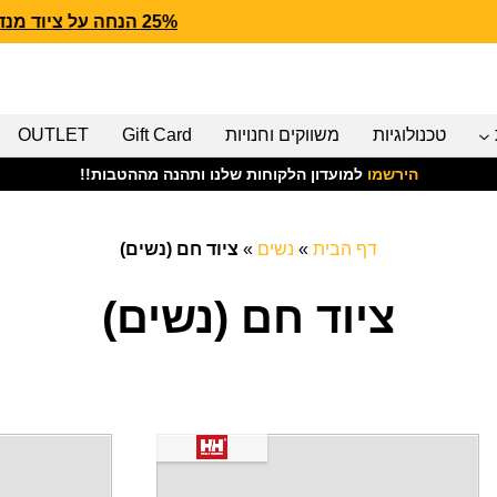
25% הנחה על ציוד מנדף CARHARTT FORCE
טכנולוגיות
משווקים וחנויות
Gift Card
OUTLET
הירשמו
למועדון הלקוחות שלנו ותהנה מההטבות!!
דף הבית
»
נשים
»
ציוד חם (נשים)
ציוד חם (נשים)