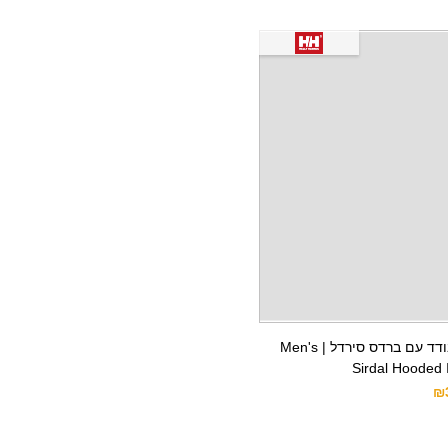
ג'קט אאוטדור מבודד עם ברדס סירדל | Men's
Sirdal Hooded 
₪