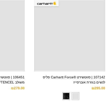
107142 | סווטשירט ®Carhartt Force פליס
106451 | ס
לנשים בגזרת אוברסייז
משולב TENCEL™
₪
279.00
₪
295.00