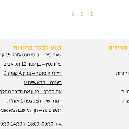
2
1
מהירים
בואו לבקר בחנויות
שער בילו – בוסי סנט ג'ורג' 15 ק.עקרון
פלורנטין – בן עטר 12 תל אביב
חזרות
דיזינגוף סנטר – בניין A קומה 3
רעננה – התעשייה 9
יות
אם הדרך – קניון אם הדרך מחלף 
ות
רמת ישי – הצפצפה 1 אזה"ת
ראש פינה – חן המושבה גיא אוני 1
א-ה 09:30- 18:00, ו' 09:30-14:30