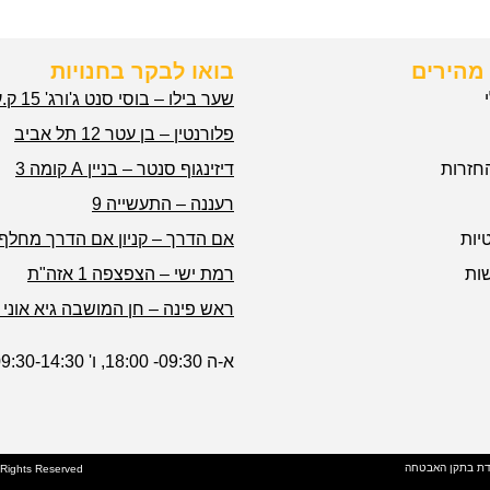
מהירים
בואו לבקר בחנויות
שער בילו – בוסי סנט ג'ורג' 15 ק.עקרון
פלורנטין – בן עטר 12 תל אביב
חזרות
דיזינגוף סנטר – בניין A קומה 3
רעננה – התעשייה 9
יות
אם הדרך – קניון אם הדרך מחלף 
ות
רמת ישי – הצפצפה 1 אזה"ת
ראש פינה – חן המושבה גיא אוני 1
א-ה 09:30- 18:00, ו' 09:30-14:30
דת בתקן האבטחה
l Rights Reserved