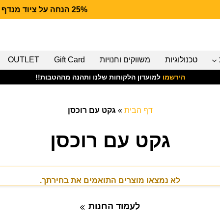
25% הנחה על ציוד מנדף CARHARTT FORCE
טכנולוגיות
משווקים וחנויות
Gift Card
OUTLET
הירשמו
למועדון הלקוחות שלנו ותהנה מההטבות!!
דף הבית
»
גקט עם רוכסן
גקט עם רוכסן
לא נמצאו מוצרים התואמים את בחירתך.
לעמוד החנות