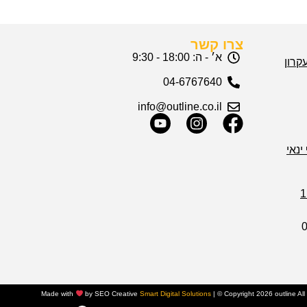
צרו קשר
א׳ - ה: 18:00 - 9:30
04-6767640
info@outline.co.il
ינאי
Made with
by SEO Creative
Smart Digital Solutions
|
© Copyright 2026 outline Al