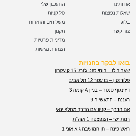
אודותינו
החשבון שלי
שאלות נפוצות
סל קניות
בלוג
משלוחים והחזרות
צור קשר
תקנון
מדיניות פרטיות
הצהרת נגישות
בואו לבקר בחנויות
שער בילו – בוסי סנט ג'ורג' 15 ק.עקרון
פלורנטין – בן עטר 12 תל אביב
דיזינגוף סנטר – בניין A קומה 3
רעננה – התעשייה 9
אם הדרך – קניון אם הדרך מחלף ינאי
רמת ישי – הצפצפה 1 אזה"ת
ראש פינה – חן המושבה גיא אוני 1