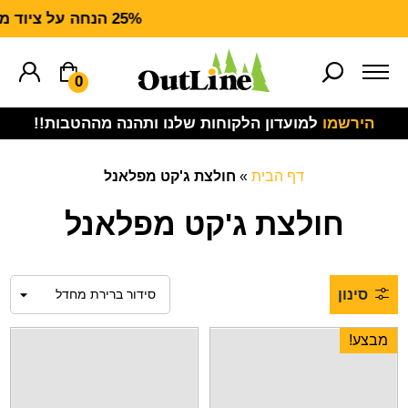
25% הנחה על ציוד מנדף CARHARTT FORCE
0
הירשמו
למועדון הלקוחות שלנו ותהנה מההטבות!!
דף הבית
»
חולצת ג'קט מפלאנל
חולצת ג'קט מפלאנל
סינון
מבצע!