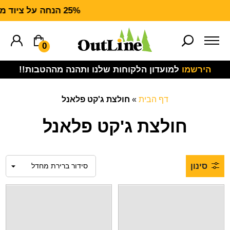
25% הנחה על ציוד מנדף CARHARTT FORCE
0
הירשמו
למועדון הלקוחות שלנו ותהנה מההטבות!!
דף הבית
»
חולצת ג'קט פלאנל
חולצת ג'קט פלאנל
סינון