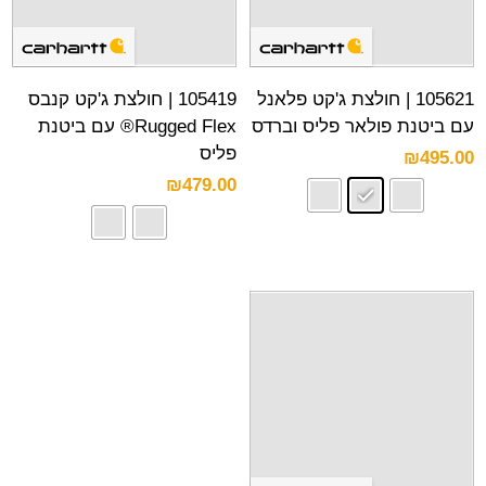
105621 | חולצת ג'קט פלאנל
105419 | חולצת ג'קט קנבס
עם ביטנת פולאר פליס וברדס
Rugged Flex® עם ביטנת
פליס
₪
495.00
₪
479.00