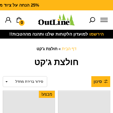
25% הנחה על ציוד מנדף CARHARTT FORCE
0
הירשמו
למועדון הלקוחות שלנו ותהנה מההטבות!!
דף הבית
»
חולצת ג'קט
חולצת ג'קט
סינון
מבצע!