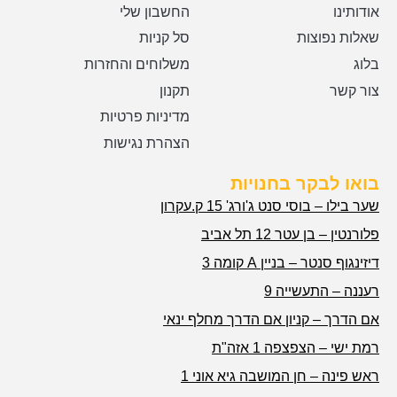
אודותינו
החשבון שלי
שאלות נפוצות
סל קניות
בלוג
משלוחים והחזרות
צור קשר
תקנון
מדיניות פרטיות
הצהרת נגישות
בואו לבקר בחנויות
שער בילו – בוסי סנט ג'ורג' 15 ק.עקרון
פלורנטין – בן עטר 12 תל אביב
דיזינגוף סנטר – בניין A קומה 3
רעננה – התעשייה 9
אם הדרך – קניון אם הדרך מחלף ינאי
רמת ישי – הצפצפה 1 אזה"ת
ראש פינה – חן המושבה גיא אוני 1