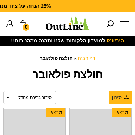
25% הנחה על ציוד מנדף CARHARTT FORCE
0
הירשמו
למועדון הלקוחות שלנו ותהנה מההטבות!!
דף הבית
»
חולצת פולאובר
חולצת פולאובר
סינון
מבצע!
מבצע!