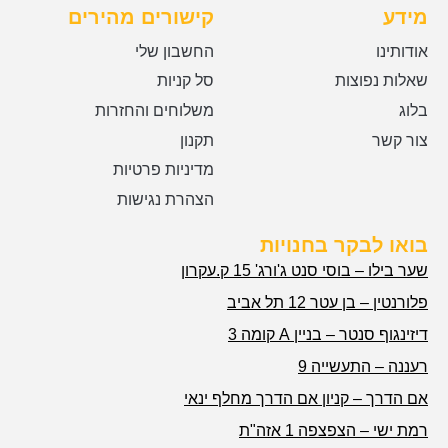
מידע
קישורים מהירים
אודותינו
החשבון שלי
שאלות נפוצות
סל קניות
בלוג
משלוחים והחזרות
צור קשר
תקנון
מדיניות פרטיות
הצהרת נגישות
בואו לבקר בחנויות
שער בילו – בוסי סנט ג'ורג' 15 ק.עקרון
פלורנטין – בן עטר 12 תל אביב
דיזינגוף סנטר – בניין A קומה 3
רעננה – התעשייה 9
אם הדרך – קניון אם הדרך מחלף ינאי
רמת ישי – הצפצפה 1 אזה"ת