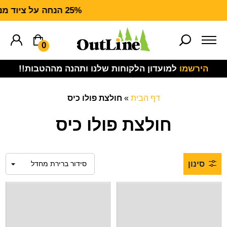
25% הנחה על ציוד מנדף CARHARTT FORCE
0
הירשמו
למועדון הלקוחות שלנו ותהנה מההטבות!!
דף הבית
»
חולצת פולו כיס
חולצת פולו כיס
סינון