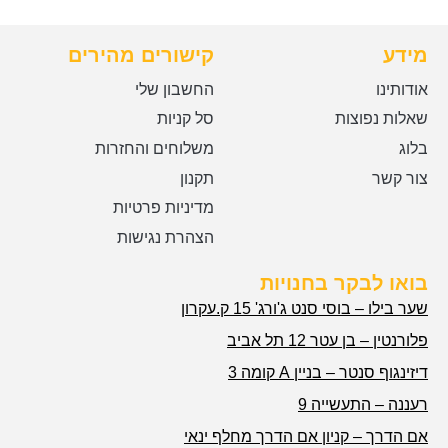
מידע
קישורים מהירים
אודותינו
החשבון שלי
שאלות נפוצות
סל קניות
בלוג
משלוחים והחזרות
צור קשר
תקנון
מדיניות פרטיות
הצהרת נגישות
בואו לבקר בחנויות
שער בילו – בוסי סנט ג'ורג' 15 ק.עקרון
פלורנטין – בן עטר 12 תל אביב
דיזינגוף סנטר – בניין A קומה 3
רעננה – התעשייה 9
אם הדרך – קניון אם הדרך מחלף ינאי