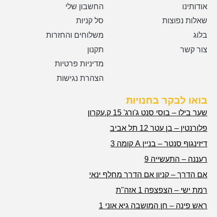
אודותינו
החשבון שלי
שאלות נפוצות
סל קניות
בלוג
משלוחים והחזרות
צור קשר
תקנון
מדיניות פרטיות
הצהרת נגישות
בואו לבקר בחנויות
שער בילו – בוסי סנט ג'ורג' 15 ק.עקרון
פלורנטין – בן עטר 12 תל אביב
דיזינגוף סנטר – בניין A קומה 3
רעננה – התעשייה 9
אם הדרך – קניון אם הדרך מחלף ינאי
רמת ישי – הצפצפה 1 אזה"ת
ראש פינה – חן המושבה גיא אוני 1