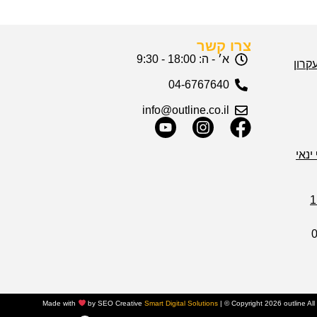
צרו קשר
א׳ - ה: 18:00 - 9:30
04-6767640
info@outline.co.il
ינאי
Made with
by SEO Creative
Smart Digital Solutions
|
© Copyright 2026 outline Al