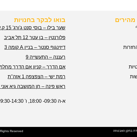
מהירים
בואו לבקר בחנויות
שער בילו – בוסי סנט ג'ורג' 15 ק.עקרון
פלורנטין – בן עטר 12 תל אביב
חזרות
דיזינגוף סנטר – בניין A קומה 3
רעננה – התעשייה 9
יות
אם הדרך – קניון אם הדרך מחלף 
ות
רמת ישי – הצפצפה 1 אזה"ת
ראש פינה – חן המושבה גיא אוני 1
א-ה 09:30- 18:00, ו' 09:30-14:30
דת בתקן האבטחה
l Rights Reserved