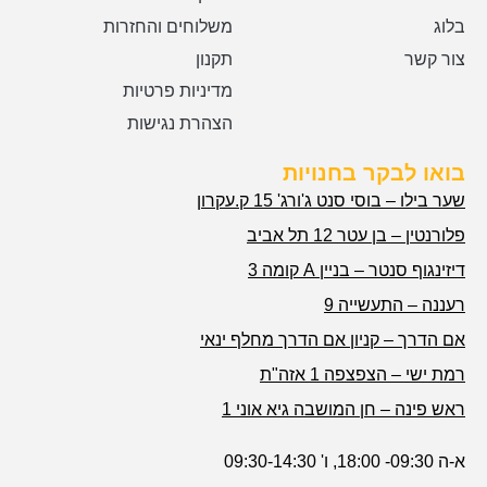
בלוג
משלוחים והחזרות
צור קשר
תקנון
מדיניות פרטיות
הצהרת נגישות
בואו לבקר בחנויות
שער בילו – בוסי סנט ג'ורג' 15 ק.עקרון
פלורנטין – בן עטר 12 תל אביב
דיזינגוף סנטר – בניין A קומה 3
רעננה – התעשייה 9
אם הדרך – קניון אם הדרך מחלף ינאי
רמת ישי – הצפצפה 1 אזה"ת
ראש פינה – חן המושבה גיא אוני 1
א-ה 09:30- 18:00, ו' 09:30-14:30