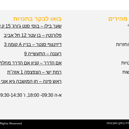
מהירים
בואו לבקר בחנויות
שער בילו – בוסי סנט ג'ורג' 15 ק.עקרון
פלורנטין – בן עטר 12 תל אביב
חזרות
דיזינגוף סנטר – בניין A קומה 3
רעננה – התעשייה 9
יות
אם הדרך – קניון אם הדרך מחלף 
ות
רמת ישי – הצפצפה 1 אזה"ת
ראש פינה – חן המושבה גיא אוני 1
א-ה 09:30- 18:00, ו' 09:30-14:30
דת בתקן האבטחה
l Rights Reserved