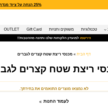
25% הנחה על ציוד מנדף CARHARTT FORCE
טכנולוגיות
משווקים וחנויות
Gift Card
OUTLET
הירשמו
למועדון הלקוחות שלנו ותהנה מההטבות!!
דף הבית
»
מכנסי ריצת שטח קצרים לגברים
סי ריצת שטח קצרים לגבר
לא נמצאו מוצרים התואמים את בחירתך.
לעמוד החנות