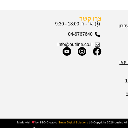
צרו קשר
א׳ - ה: 18:00 - 9:30
04-6767640
info@outline.co.il
ינאי
Made with
by SEO Creative
Smart Digital Solutions
|
© Copyright 2026 outline Al