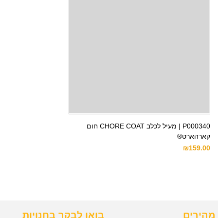
P000340 | מעיל לכלב CHORE COAT חום
קארהארט®
₪
159.00
מהירים
בואו לבקר בחנויות