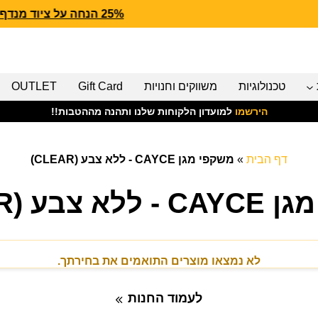
25% הנחה על ציוד מנדף CARHARTT FORCE
טכנולוגיות
משווקים וחנויות
Gift Card
OUTLET
הירשמו
למועדון הלקוחות שלנו ותהנה מההטבות!!
דף הבית
»
משקפי מגן CAYCE - ללא צבע (CLEAR)
צבע (CLEAR)
לא נמצאו מוצרים התואמים את בחירתך.
לעמוד החנות