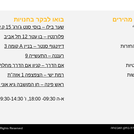
מהירים
בואו לבקר בחנויות
שער בילו – בוסי סנט ג'ורג' 15 ק.עקרון
פלורנטין – בן עטר 12 תל אביב
חזרות
דיזינגוף סנטר – בניין A קומה 3
רעננה – התעשייה 9
יות
אם הדרך – קניון אם הדרך מחלף 
ות
רמת ישי – הצפצפה 1 אזה"ת
ראש פינה – חן המושבה גיא אוני 1
א-ה 09:30- 18:00, ו' 09:30-14:30
דת בתקן האבטחה
l Rights Reserved