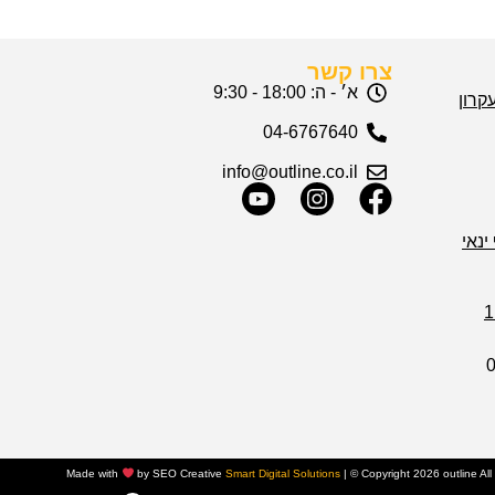
צרו קשר
א׳ - ה: 18:00 - 9:30
04-6767640
info@outline.co.il
ינאי
Made with
by SEO Creative
Smart Digital Solutions
|
© Copyright 2026 outline Al