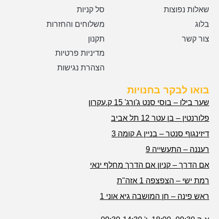
שאלות נפוצות
סל קניות
בלוג
משלוחים והחזרות
צור קשר
תקנון
מדיניות פרטיות
הצהרת נגישות
בואו לבקר בחנויות
שער בילו – בוסי סנט ג'ורג' 15 ק.עקרון
פלורנטין – בן עטר 12 תל אביב
דיזינגוף סנטר – בניין A קומה 3
רעננה – התעשייה 9
אם הדרך – קניון אם הדרך מחלף ינאי
רמת ישי – הצפצפה 1 אזה"ת
ראש פינה – חן המושבה גיא אוני 1