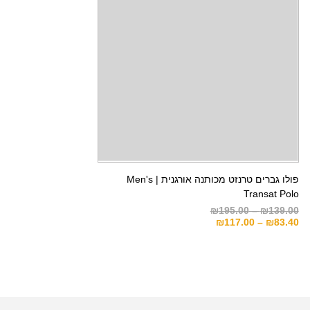
פולו גברים טרנזט מכותנה אורגנית | Men's
Transat Polo
₪
195.00
–
₪
139.00
₪
117.00
–
₪
83.40