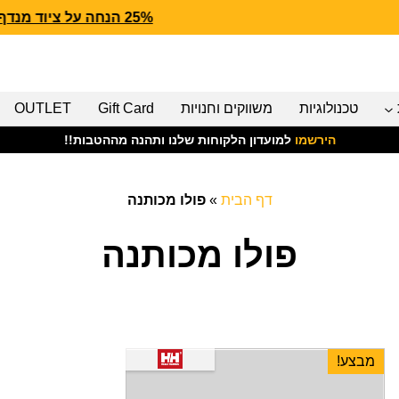
25% הנחה על ציוד מנדף CARHARTT FORCE
טכנולוגיות
משווקים וחנויות
Gift Card
OUTLET
הירשמו
למועדון הלקוחות שלנו ותהנה מההטבות!!
דף הבית
»
פולו מכותנה
פולו מכותנה
מבצע!