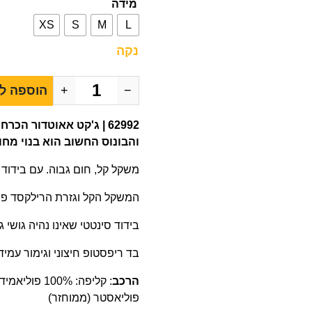
מידה
XS
S
M
L
נקה
−
+
הוספה ל
62992 | ג'קט אאוטדור הכ
והבונוס החשוב הוא בנוי מחו
משקל קל, חום גבוה. עם בידוד חכם (מחו
המשקל הקל וגזרת הרילקסד פי
בידוד סינטטי שאינו נהיה גושי 
בד ריפסטופ חיצוני וגימור עמיד נ
הרכב
פוליאסטר (ממוחזר)