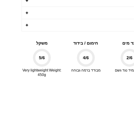
ד מים
חימום / בידוד
משקל
5
/6
4
/6
2
/6
מיד נגד גשם
מבודד ברמה גבוהה
Very lightweight Weight:
450g