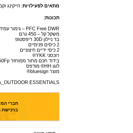
מתאים לפעילויות
: הייקינג וק
תכונות:
PFC Free DWR – גימור עמיד נגד גשם ללא PFC
משקל קל – 450 גרם
בד ניילון 30D ריפסטופ
2 כיסים פנימיים
2 כיסי ידיים חיצוניים
רוכסני YKK®
בידוד חכם מחור ממוחזר Ecoloft Air Sr Insulation, 550Fp
לוגו HH® מודפס
מוצר bluesign®
_OUTDOOR ESSENTIALS
חברי המוע
ברכישת מ