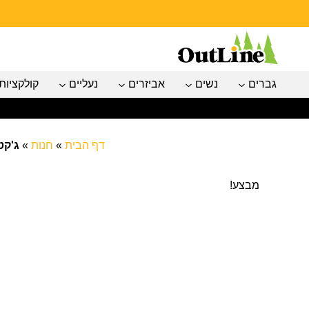
גברים
נשים
אביזרים
נעליים
קולקציות
דף הבית
»
חנות
»
ג'קט נש
מבצע!