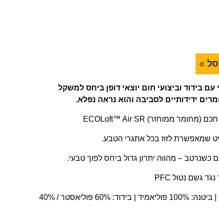
סל
רחי עם בידוד וביצועי חום יוצאי דופן ביחס למשקל
מרים ידידותיים לסביבה והוא נראה נפלא.
מר ממוחזר) ECOLoft™ Air SR
ט שמאפשרת לזוז בכל אתגרי הטבע.
גם כשנרטב – מהווה יתרון גדול ביחס לפוך טבעי.
גד גשם נטול PFC
: קליפה: 100% פוליאמיד | ביטנה: 100% פוליאמיד | בידוד: 60% פוליאסטר / 40%