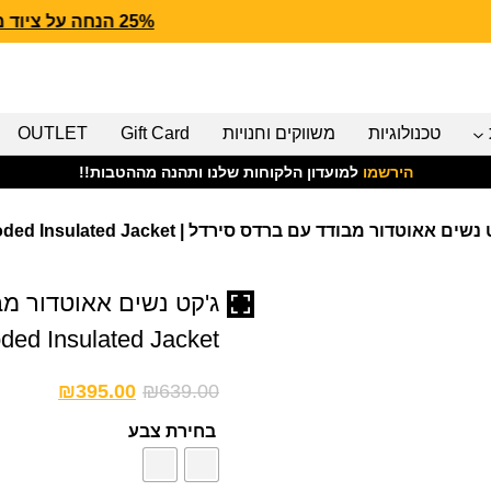
25% הנחה על ציוד מנדף CARHARTT FORCE
טכנולוגיות
משווקים וחנויות
Gift Card
OUTLET
הירשמו
למועדון הלקוחות שלנו ותהנה מההטבות!!
ים אאוטדור מבודד עם ברדס סירדל | Women's Sirdal Hooded Insulated Jacket
ded Insulated Jacket
₪
395.00
₪
639.00
בחירת צבע