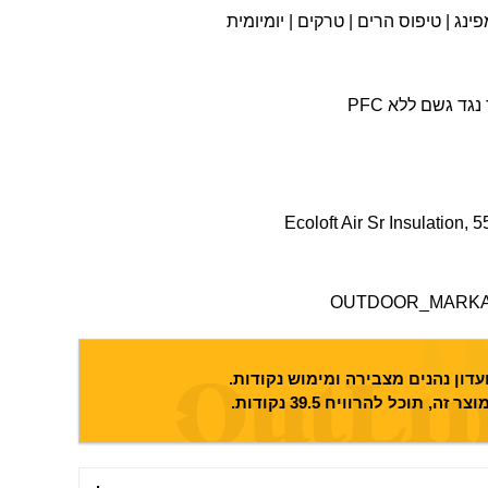
מפינג | טיפוס הרים | טרקים | יומיומית
OUTDOOR_MARKA
דון נהנים מצבירה ומימוש נקודות.
וצר זה, תוכל להרוויח
39.5
נקודות.