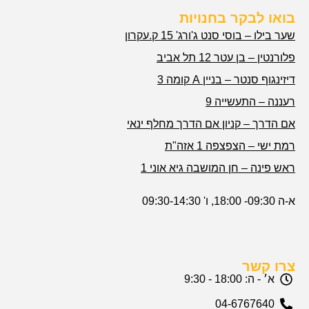
בואו לבקר בחנויות
שער בילו – בוסי סנט ג'ורג' 15 ק.עקרון
פלורנטין – בן עטר 12 תל אביב
דיזינגוף סנטר – בניין A קומה 3
רעננה – התעשייה 9
אם הדרך – קניון אם הדרך מחלף ינאי
רמת ישי – הצפצפה 1 אזה"ת
ראש פינה – חן המושבה גיא אוני 1
א-ה 09:30- 18:00, ו' 09:30-14:30
צרו קשר
א׳ - ה: 18:00 - 9:30
04-6767640