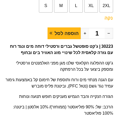
S
M
L
XL
2XL
נקה
−
+
הוספה לסל
30223 | ג’קט סופטשל גברים ורסטילי דוחה מים ונגד רוח
עם גזרה קלאסית לכל שינויי מזג האוויר בים ובחוף
ג’קט ההפלגה הקלאסי שלנו מגן מפני האלמנטים וורסטילי
ומספק ביצועי על בכל הרפתקה
עם הגנה מנתזי מים ורוח ותוספת של חימום קל באמצעות גימור
עמיד נגד גשם (נטול PFC), וביטנת פליס מוברש
הגזרה הנקייה והבד הגמיש מעניקים חופש תנועה ונוחות
הרכב: של: 90% פוליאסטר (ממוחזר)/ 10% אלסטן | ביטנה:
100% פוליאסטר