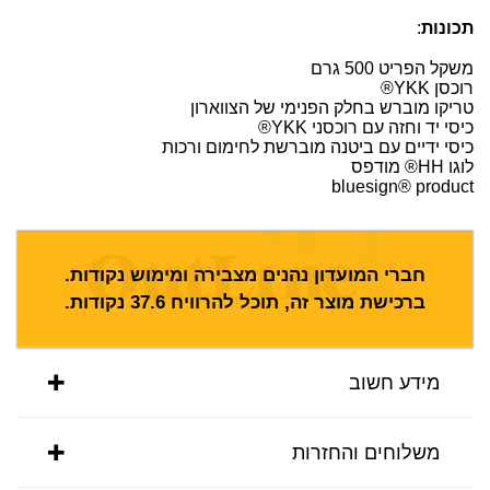
תכונות
:
משקל הפריט 500 גרם
רוכסן YKK®
טריקו מוברש בחלק הפנימי של הצווארון
כיסי יד וחזה עם רוכסני YKK®
כיסי ידיים עם ביטנה מוברשת לחימום ורכות
לוגו HH® מודפס
bluesign® product
חברי המועדון נהנים מצבירה ומימוש נקודות.
ברכישת מוצר זה, תוכל להרוויח
37.6
נקודות.
מידע חשוב
משלוחים והחזרות