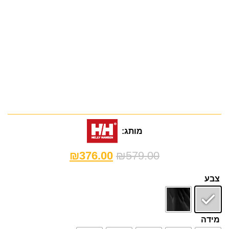
מותג:
₪
376.00
₪
579.00
צבע
מידה