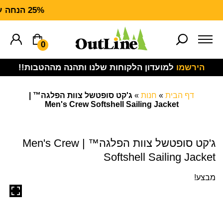
25% הנחה על ציוד מנדף CARHARTT FORCE
0
הירשמו
למועדון הלקוחות שלנו ותהנה מההטבות!!
דף הבית
»
חנות
»
ג'קט סופטשל צוות הפלגה™ |
Men's Crew Softshell Sailing Jacket
ג'קט סופטשל צוות הפלגה™ | Men's Crew
Softshell Sailing Jacket
מבצע!