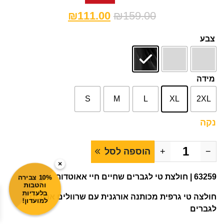
₪
111.00
₪
159.00
צבע
מידה
S
M
L
XL
2XL
נקה
−
+
הוספה לסל
×
63259 | חולצת טי לגברים שחיים חיי אאוטדור
10% צבירה
והטבות
בלעדיות
חולצה טי גרפית מכותנה אורגנית עם שרוולים ארוכים
למועדון!
לגברים