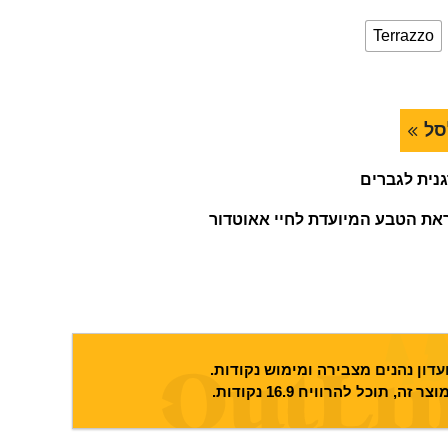
Terrazzo
סל
גנית לגברים
את הטבע המיועדת לחיי אאוטדור
דון נהנים מצבירה ומימוש נקודות.
וצר זה, תוכל להרוויח
16.9
נקודות.