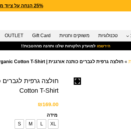
25% הנחה על ציוד מנדף CARHARTT FORCE
טכנולוגיות
משווקים וחנויות
Gift Card
OUTLET
הירשמו
למועדון הלקוחות שלנו ותהנה מההטבות!!
ת
»
חולצה גרפית לגברים כותנה אורגנית | Men's F2F Organic Cotton T-Shirt
Cotton T-Shirt
₪
169.00
מידה
S
M
L
XL