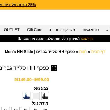
25% הנחה על ציוד מנדף CARHARTT FORCE
טכנולוגיות
משווקים וחנויות
Gift Card
OUTLET
הירשמו
למועדון הלקוחות שלנו ותהנה מההטבות!!
דף הבית
»
חנות
»
כפכף HH סלייד גברים | Men's HH Slide
כפכף HH סלייד גברים | Men's HH Slide
₪
149.00
–
₪
99.00
צבע נעל
מידת נעל