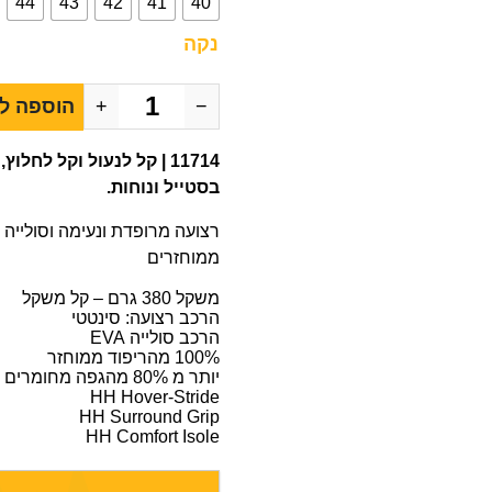
44
43
42
41
40
נקה
−
+
הוספה ל
11714 | קל לנעול וקל ל
בסטייל ונוחות.
ממוחזרים
משקל 380 גרם – קל משקל
הרכב רצועה: סינטטי
הרכב סולייה EVA
100% מהריפוד ממוחזר
יותר מ 80% מהגפה מחומרים ממוחזרים
HH Hover-Stride
HH Surround Grip
HH Comfort Isole