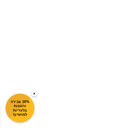
×
10% צבירה
והטבות
בלעדיות
למועדון!