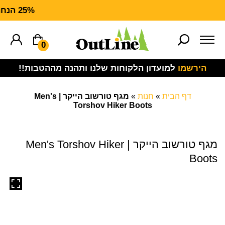
25% הנחה על ציוד מנדף RHARTT FORCE
0
הירשמו
למועדון הלקוחות שלנו ותהנה מההטבות!!
דף הבית
»
חנות
»
מגף טורשוב הייקר | Men's
Torshov Hiker Boots
מגף טורשוב הייקר | Men's Torshov Hiker
Boots