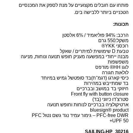
פותחו עם חובלים מקצועיים על מנת לספק את המכנסיים
הטכניים ביותר ללבישה בים.
תכונות:
הרכב: 94% פוליאמיד / 6% אלסטן
משקל:550 גרם
רוכסני YKK®
טבעת D שימושית למיתרים / שאקל
מבנה ייחודי במפשעה מעניק חופש תנועה ונוחות, מניעה
משפשפות
לוגו HH® מודפס
לולאות חגורה
כיסי קארגו (דגמ"ח)בד סופטשל גמיש במיוחד
בד שמתייבש במהירות
חיזוקי בד במושב ובברכיים
Front fly with button closure
סטרצ'דו כיווני (בד)
ארטיקולציה בברכיים לנוחות וחופש תנועה
bluesign® product
PFC-free DWR – גימור עמיד נגד גשם נטול PFC
UPF 50+
SAILING-HP_30216