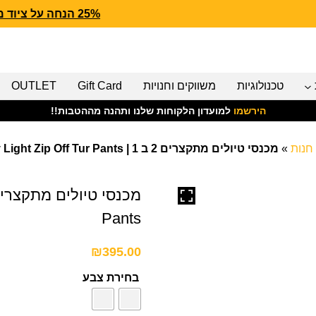
25% הנחה על ציוד מנדף CARHARTT FORCE
טכנולוגיות
משווקים וחנויות
Gift Card
OUTLET
הירשמו
למועדון הלקוחות שלנו ותהנה מההטבות!!
חנות
»
מכנסי טיולים מתקצרים 2 ב 1 | Men’s Elv Light Zip Off Tur Pants
Pants
₪
395.00
בחירת צבע