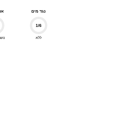
נגד מים
אוו
1
/6
ללא
נושם