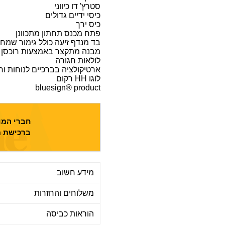
סטרץ' דו כיווני
כיסי ידיים גדולים
כיס ירך
פתח מכנס תחתון מתכוונן
בד מנדף זיעה כולל גימור שמחזק
מבנה מתקצר באמצעות רוכסן
לולאות חגורה
ארטיקולציה בברכיים לנוחות וח
לוגו HH רקום
bluesign® product
חברי המוע
ברכישת מ
מידע חשוב
משלוחים והחזרות
הוראות כביסה