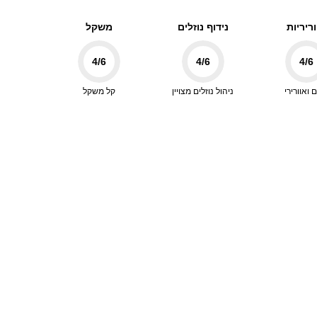
ריריות
נידוף נוזלים
משקל
4
/6
4
/6
4
/6
 ואוורירי
ניהול נוזלים מצויין
קל משקל