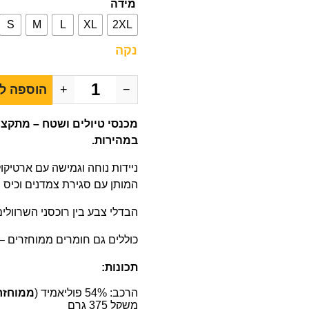
מידה
S
M
L
XL
2XL
נקה
−
+
הוספה ל
מכנסי טיולים ושטח – מתקצר
במהירות.
ניידות נוחה וגמישה עם ארטיקו
המותן עם סגירת צמדנים וכיס נ
הבדלי צבע בין רוכסני השרוול
כוללים גם חומרים ממוחזרים – 
תכונות:
הרכב: 54% פוליאמיד (
ממוחזר
משקל 375 גרם