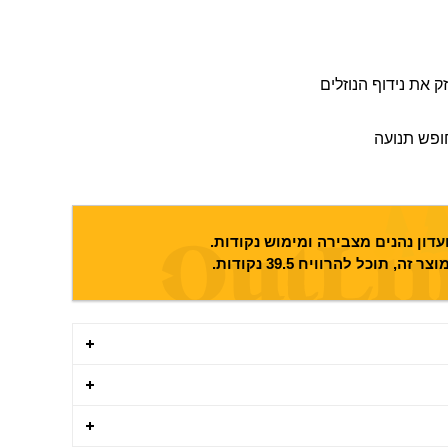
 את נידוף הנוזלים
ופש תנועה
דון נהנים מצבירה ומימוש נקודות.
וצר זה, תוכל להרוויח
39.5
נקודות.