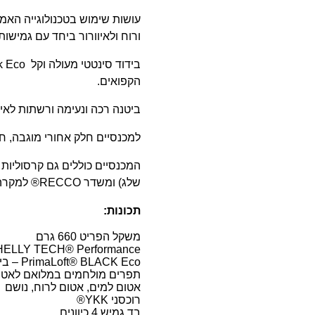
ורוח ולאיוורור ביחד עם גמישות ל 4 כיוונים לחופש תנועה יוצא 
הקפואים.
ביטנה רכה ונעימה ורשתות לאיוו
למכנסיים חלק אחורי מוגבה, ח
המכנסיים כוללים גם קרסוליות 
שלג) ומשדר RECCO® למקרה חירום
תכונות:
משקל הפריט 660 גרם
HELLY TECH® Performance – ממברנה אטומה ונושמת (0-20K/10-20K
PrimaLoft® BLACK Eco – בידוד סינטטי איכותי ללא הנפיחות
תפרים מולחמים במלואם לאטי
אטום למים, אטום לרוח, נושם
רוכסני YKK®
בד גמיש 4 כיוונים