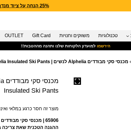
25% הנחה על ציוד מנדף CARHARTT FORCE
טכנולוגיות
משווקים וחנויות
Gift Card
OUTLET
הירשמו
למועדון הלקוחות שלנו ותהנה מההטבות!!
מכנסי סקי מבודדים Alphelia לנשים | Women’s Alphelia Insulated Ski Pants
Insulated Ski Pants
מוצר זה חסר כרגע במלאי ואינו ז
65906 | מכנסי סקי מב
ההגנה הטכנית שאת צריכה בי