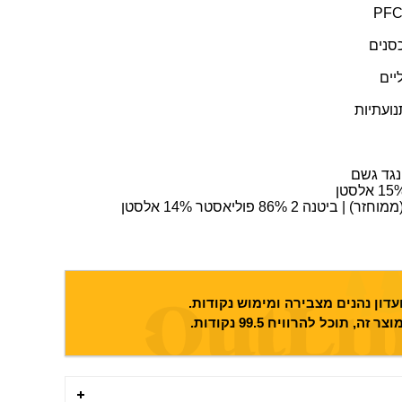
כסנים
יים
נועתיות
דון נהנים מצבירה ומימוש נקודות.
וצר זה, תוכל להרוויח
99.5
נקודות.