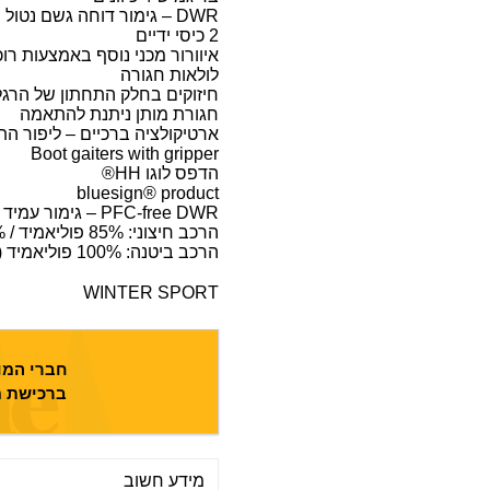
DWR – גימור דוחה גשם נטול PFC
2 כיסי ידיים
איוורור מכני נוסף באמצעות רו
לולאות חגורה
חיזוקים בחלק התחתון של הרגל
חגורת מותן ניתנת להתאמה
ארטיקולציה ברכיים – ליפור הת
Boot gaiters with gripper
הדפס לוגו HH®
bluesign® product
PFC-free DWR – גימור עמיד נגד גשם
הרכב חיצוני: 85% פוליאמיד / 15% אלסטן
הרכב ביטנה: 100% פוליאמיד (ממוחזר) | ביטנה 2 86% פוליאסטר 14% אלסטן
WINTER SPORT
חברי המוע
ברכישת מ
מידע חשוב