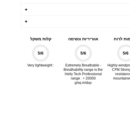
ות לרוח
אווריריות ונשימה
קלות משקל
5
/6
5
/6
5
/6
: Very lightweight
Extremely Breathable -
Highly windpro
Breathability range is the
CFM Stron
Helly Tech Professional
resistanc
range . + 20000
mountaine
g/sq.m/day