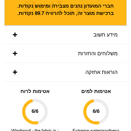
חברי המועדון נהנים מצבירה ומימוש נקודות.
ברכישת מוצר זה, תוכל להרוויח
89.7
נקודות.
מידע חשוב
משלוחים והחזרות
הוראות אחזקה
אטימות למים
אטימות לרוח
6
/6
6
/6
: Windproof - the fabric is
Extreme waterproofness