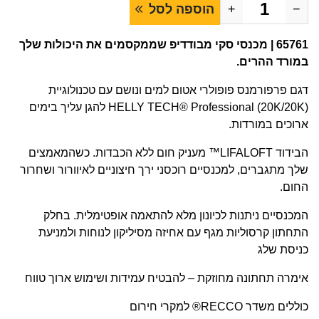
−
+
הוספה לסל
65761 | מכנסי סקי מבודדיפ שממקסמים את היכולות שלך
במורד ההרים.
דגם פרפורמנס פופולרי אטום למים ונושם עם טכנולוגיית
HELLY TECH® Professional (20K/20K) להגן עליך בימים
ארוכים במורדות.
הבידוד LIFALOFT™ מעניק חום ללא הכבדות. כשהמאמצים
שלך מתגברים, למכנסיים רוכסני ירך חיצוניים לאיוורור ושחרור
החום.
המכנסיים ניתנות לכיונון מלא להתאמה אופטימלית. בחלק
התחתון קרסוליות מגף עם אחיזה מסיליקון לנוחות ולמניעת
כניסת שלג
אימרה תחתונה מחוזקת – להבטיח עמידות ושימוש ארוך טווח
כוללים משדר RECCO® למקרי חירום