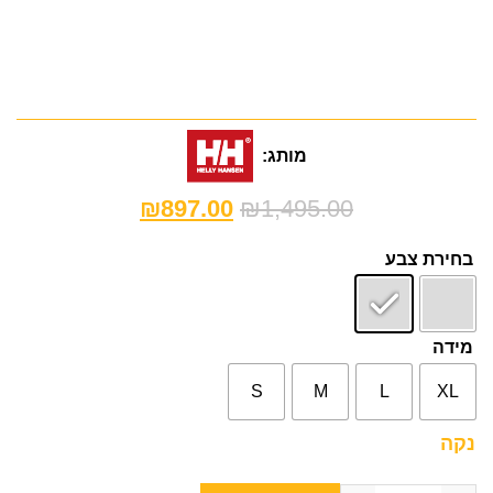
מותג:
₪
897.00
₪
1,495.00
בחירת צבע
מידה
S
M
L
XL
נקה