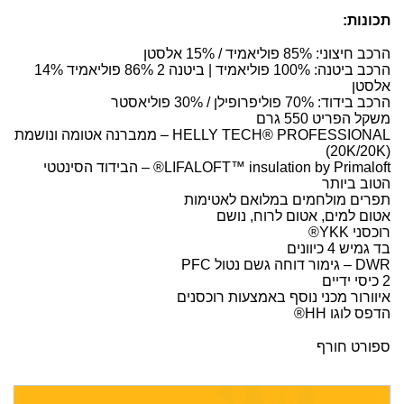
תכונות:
הרכב חיצוני: 85% פוליאמיד / 15% אלסטן
הרכב ביטנה: 100% פוליאמיד | ביטנה 2 86% פוליאמיד 14%
אלסטן
הרכב בידוד: 70% פוליפרופילן / 30% פוליאסטר
משקל הפריט 550 גרם
HELLY TECH® PROFESSIONAL – ממברנה אטומה ונושמת
(20K/20K)
LIFALOFT™ insulation by Primaloft® – הבידוד הסינטטי
הטוב ביותר
תפרים מולחמים במלואם לאטימות
אטום למים, אטום לרוח, נושם
רוכסני YKK®
בד גמיש 4 כיוונים
DWR – גימור דוחה גשם נטול PFC
2 כיסי ידיים
איוורור מכני נוסף באמצעות רוכסנים
הדפס לוגו HH®
ספורט חורף