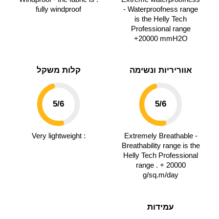
fully windproof
- Waterproofness range
is the Helly Tech
Professional range
+20000 mmH2O
אווריריות ונשימה
קלות משקל
5
/6
5
/6
: Very lightweight
Extremely Breathable -
Breathability range is the
Helly Tech Professional
range . + 20000
g/sq.m/day
עמידות