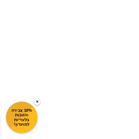
×
10% צבירה
והטבות
בלעדיות
למועדון!