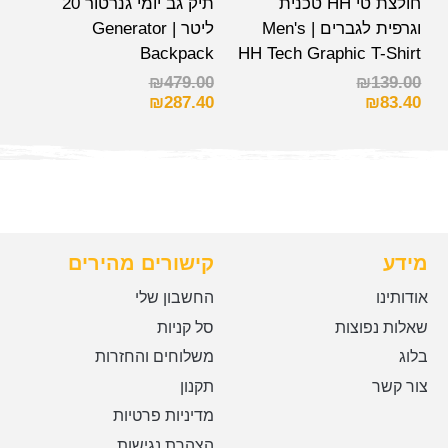
חולצת טי HH טכנית
תיק גב יומי גנרטור 20
וגרפית לגברים | Men's
ליטר | Generator
Backpack
HH Tech Graphic T-Shirt
₪
479.00
₪
139.00
₪
287.40
₪
83.40
מידע
קישורים מהירים
אודותינו
החשבון שלי
שאלות נפוצות
סל קניות
בלוג
משלוחים והחזרות
צור קשר
תקנון
מדיניות פרטיות
הצהרת נגישות