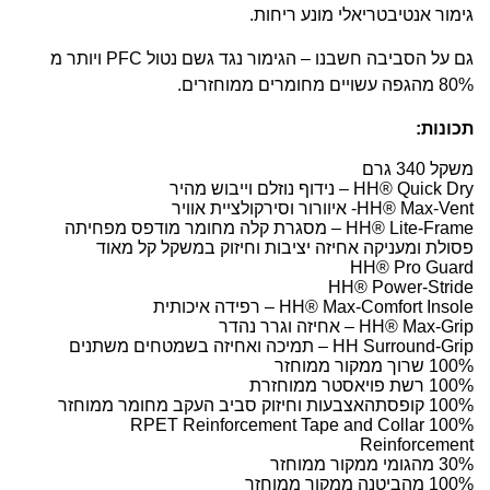
גימור אנטיבטריאלי מונע ריחות.
גם על הסביבה חשבנו – הגימור נגד גשם נטול PFC ויותר מ
80% מהגפה עשויים מחומרים ממוחזרים.
תכונות:
משקל 340 גרם
HH® Quick Dry – נידוף נוזלם וייבוש מהיר
HH® Max-Vent- איוורור וסירקולציית אוויר
HH® Lite-Frame – מסגרת קלה מחומר מודפס מפחיתה
פסולת ומעניקה אחיזה יציבות וחיזוק במשקל קל מאוד
HH® Pro Guard
HH® Power-Stride
HH® Max-Comfort Insole – רפידה איכותית
HH® Max-Grip – אחיזה וגרר נהדר
HH Surround-Grip – תמיכה ואחיזה בשמטחים משתנים
100% שרוך ממקור ממוחזר
100% רשת פויאסטר ממוחזרת
100% קופסתהאצבעות וחיזוק סביב העקב מחומר ממוחזר
100% RPET Reinforcement Tape and Collar
Reinforcement
30% מהגומי ממקור ממוחזר
100% מהביטנה ממקור ממוחזר