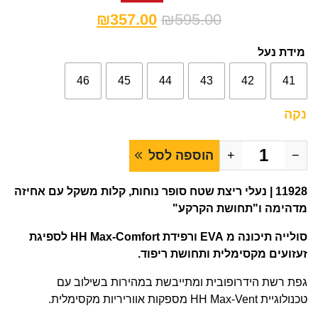
₪
357.00
₪
595.00
מידת נעל
46
45
44
43
42
41
נקה
−
+
הוספה לסל
11928 | נעלי ריצת שטח סופר נוחות, קלות משקל עם אחיזה
מדהימה ו"תחושת הקרקע"
סולייה תיכונה מ EVA ורפידת HH Max-Comfort לספיגת
זעזועים מקסימלית ותחושת ריפוד.
גפת רשת הידרופובית ומתייבשת במהירות בשילוב עם
טכנולוגיית HH Max-Vent מספקות אווריריות מקסימלית.