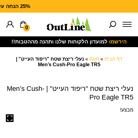
25% הנחה על ציוד מנדף CARHARTT FORCE
0
הירשמו
למועדון הלקוחות שלנו ותהנה מההטבות!!
דף הבית
»
חנות
»
נעלי ריצת שטח "ריפוד העייט" |
Men’s Cush-Pro Eagle TR5
נעלי ריצת שטח "ריפוד העייט" | Men’s Cush-
Pro Eagle TR5
מבצע!