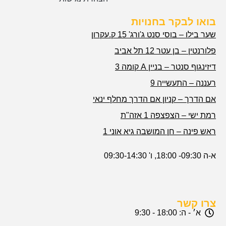
בואו לבקר בחנויות
שער בילו – בוסי סנט ג'ורג' 15 ק.עקרון
פלורנטין – בן עטר 12 תל אביב
דיזינגוף סנטר – בניין A קומה 3
רעננה – התעשייה 9
אם הדרך – קניון אם הדרך מחלף ינאי
רמת ישי – הצפצפה 1 אזה"ת
ראש פינה – חן המושבה גיא אוני 1
א-ה 09:30- 18:00, ו' 09:30-14:30
צרו קשר
א׳ - ה: 18:00 - 9:30