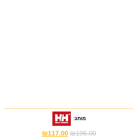
מותג:
₪
117.00
₪
195.00