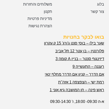
בלוג
משלוחים והחזרות
צור קשר
תקנון
מדיניות פרטיות
הצהרת נגישות
בואו לבקר בחנויות
שער בילו – בוסי סנט ג'ורג' 15 ק.עקרון
פלורנטין – בן עטר 12 תל אביב
דיזינגוף סנטר – בניין A קומה 3
רעננה – התעשייה 9
אם הדרך – קניון אם הדרך מחלף ינאי
רמת ישי – הצפצפה 1 אזה"ת
ראש פינה – חן המושבה גיא אוני 1
א-ה 09:30- 18:00, ו' 09:30-14:30