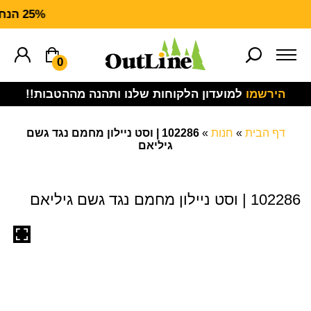
25% הנחה על ציוד מנדף TT FORCE
0
הירשמו
למועדון הלקוחות שלנו ותהנה מההטבות!!
דף הבית
»
חנות
»
102286 | וסט ניילון מחמם נגד גשם
גיליאם
102286 | וסט ניילון מחמם נגד גשם גיליאם