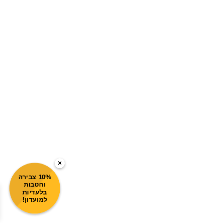
×
10% צבירה
והטבות
בלעדיות
למועדון!