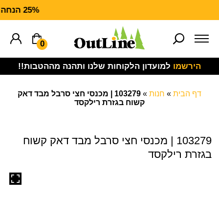
25% הנחה על ציוד מנדף CARHARTT FORCE
0
הירשמו
למועדון הלקוחות שלנו ותהנה מההטבות!!
דף הבית
»
חנות
»
103279 | מכנסי חצי סרבל מבד דאק
קשוח בגזרת רילקסד
103279 | מכנסי חצי סרבל מבד דאק קשוח
בגזרת רילקסד