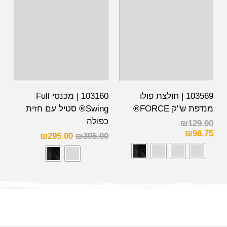
103569 | חולצת פולו
103160 | מכנסי Full
מנדפת ש"ק FORCE®
Swing® סטיל עם חזית
כפולה
₪
129.00
₪
96.75
₪
295.00
₪
395.00