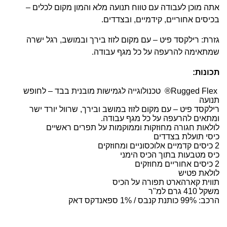
אתה מוכן לעבודה עם טווח תנועה מלא והמון מקום לכלים –
בכיסים אחוריים, קידמיים, ובצדדים.
גזרת: רילקסד פיט – עם מקום לזוז בירך ובמושב, רגל ישרה
שמתאימה להרעפה על כל מגף עבודה.
תכונות:
Rugged Flex® טכנולוגייה לגמישות מובנית בבד – לחופש
תנועה
רילקסד פיט – עם מקום לזוז במושב ובירך, שרוול יורד ישר
ומתאים להרעפה על כל מגף עבודה.
לולאות חגורה מחוזקות וממוקמות על תפרים ראשיים
כיסי תועלת בצדדים
2 כיסים קדמיים אלוכסוניים ומחוזקים
כיס מטבעות בתוך הכיס הימני
2 כיסים אחוריים מחוזקים
לולאת פטיש
תווית קארהארט תפורה על הכיס
משקל 410 גרם למ"ר
הרכב: 99% כותנת קנבס / 1% ספאנדקס דאק