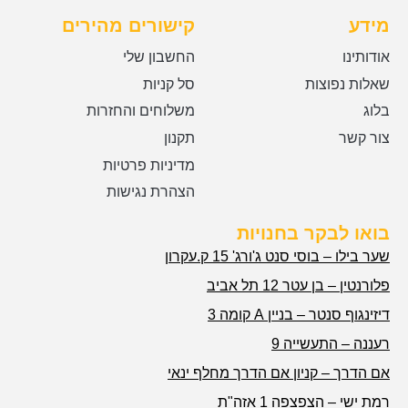
מידע
קישורים מהירים
אודותינו
החשבון שלי
שאלות נפוצות
סל קניות
בלוג
משלוחים והחזרות
צור קשר
תקנון
מדיניות פרטיות
הצהרת נגישות
בואו לבקר בחנויות
שער בילו – בוסי סנט ג'ורג' 15 ק.עקרון
פלורנטין – בן עטר 12 תל אביב
דיזינגוף סנטר – בניין A קומה 3
רעננה – התעשייה 9
אם הדרך – קניון אם הדרך מחלף ינאי
רמת ישי – הצפצפה 1 אזה"ת