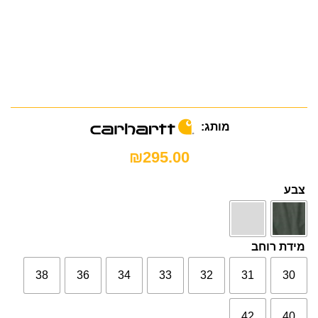
מותג:
₪
295.00
צבע
מידת רוחב
38
36
34
33
32
31
30
42
40