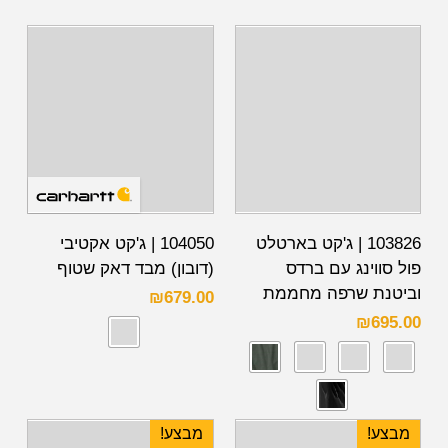
103826 | ג'קט בארטלט
104050 | ג'קט אקטיבי
פול סווינג עם ברדס
(דובון) מבד דאק שטוף
וביטנת שרפה מחממת
₪
679.00
₪
695.00
מבצע!
מבצע!