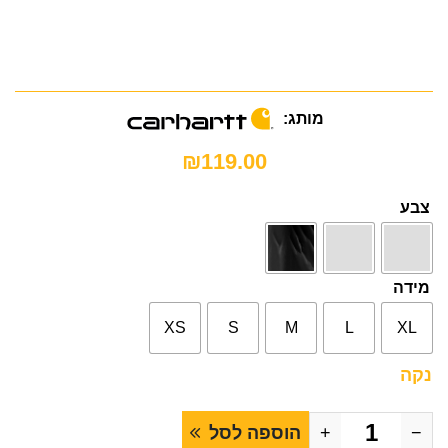
מותג:
₪
119.00
צבע
מידה
XS
S
M
L
XL
נקה
−
+
הוספה לסל