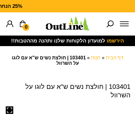
25% הנחה על ציוד מנדף CARHARTT FORCE
0
הירשמו
למועדון הלקוחות שלנו ותהנה מההטבות!!
דף הבית
»
חנות
»
103401 | חולצת נשים ש"א עם לוגו
על השרוול
103401 | חולצת נשים ש"א עם לוגו על
השרוול