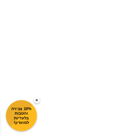
×
10% צבירה
והטבות
בלעדיות
למועדון!