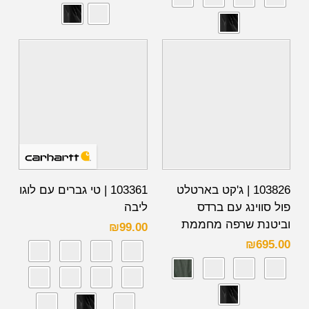
103826 | ג'קט בארטלט
103361 | טי גברים עם לוגו
פול סווינג עם ברדס
ליבה
וביטנת שרפה מחממת
₪
99.00
₪
695.00