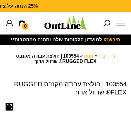
25% הנחה על ציוד מנדף CARHARTT FORCE
0
הירשמו
למועדון הלקוחות שלנו ותהנה מההטבות!!
דף הבית
»
חנות
»
103554 | חולצת עבודה מקנבס
RUGGED FLEX® שרוול ארוך
103554 | חולצת עבודה מקנבס RUGGED
FLEX® שרוול ארוך