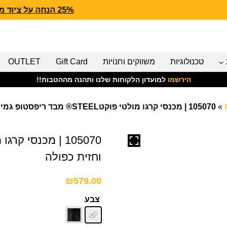
25% הנחה על ציוד מנדף CARHARTT FORCE
טכנולוגיות
משווקים וחנויות
Gift Card
OUTLET
הירשמו
למועדון הלקוחות שלנו ותהנה מההטבות!!
»
105070 | מכנסי קרגו מולטי פוקטSTEEL® מבד ריפסטופ גמיש וחזית כפולה
וחזית כפולה
₪
579.00
צבע