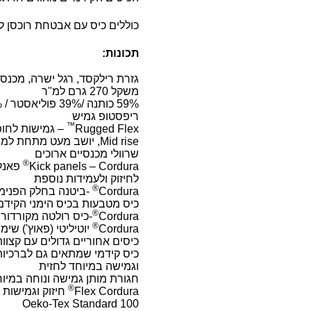
כוללים כיס עם אבטחת רוכסן לסל
תכונות:
גזרת רילקסד, רגל ישרה, מכנ
משקל 270 גרם למ"ר
59% כותנה /39% פוליאסטר / 2% אלסטן
ריפסטופ גמיש
™
Rugged Flex
– גמישות לחופ
Mid rise, יושב מעט מתחת למותן הטבעי
שרוולי מכנסיים ארוכים
®
Kick panels – Cordura
פאנלי
לחיזוק ולעמידות נוספת
®
Cordura
-ביטנה בחלק הפנימי
כיס מטבעות בכיס הימני הקידמ
®
Cordura
-כיס רולטה מקורדור
®
Cordura
יוטיליטי (פאוץ') שי
כיסים אחוריים גדולים עם קצוות צפים מ a
כיס קידמי שמתאים גם לברכיות מבד dura
וגמישה במיוחד לחזית
חגורת מותן גמישה ונוחה במיו
®
Flex Cordura
חיזוק וגמישות
Oeko-Tex Standard 100