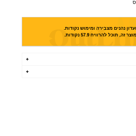
ס
דון נהנים מצבירה ומימוש נקודות.
וצר זה, תוכל להרוויח
57.9
נקודות.