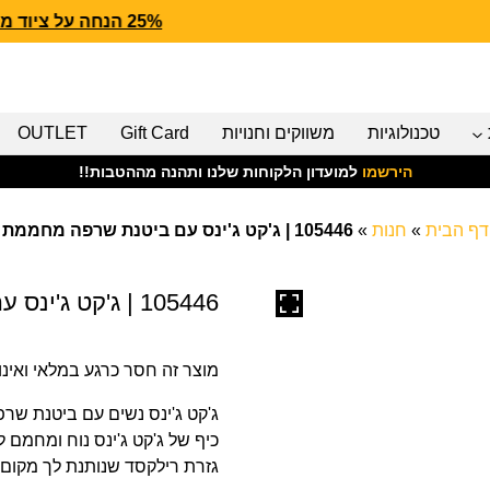
25% הנחה על ציוד מנדף CARHARTT FORCE
טכנולוגיות
משווקים וחנויות
Gift Card
OUTLET
הירשמו
למועדון הלקוחות שלנו ותהנה מההטבות!!
דף הבית
»
חנות
»
105446 | ג'קט ג'ינס עם ביטנת שרפה מחממת
105446 | ג'קט ג'ינס עם ביטנת שרפה מחממת
מוצר זה חסר כרגע במלאי ואינו ז
ג'קט ג'ינס נשים עם ביטנת ש
כיף של ג'קט ג'ינס נוח ומחמם ל
גזרת רילקסד שנותנת לך מקום 