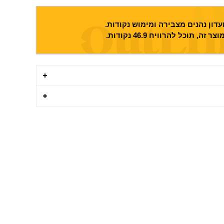
דון נהנים מצבירה ומימוש נקודות.
וצר זה, תוכל להרוויח
46.9
נקודות.