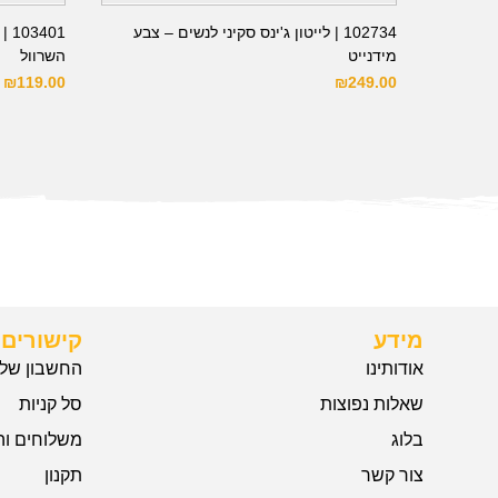
102734 | לייטון ג'ינס סקיני לנשים – צבע
401
מידנייט
השרוול
₪
119.00
₪
249.00
מידע
קישורים 
אודותינו
החשבון שלי
שאלות נפוצות
סל קניות
בלוג
משלוחים וה
צור קשר
תקנון