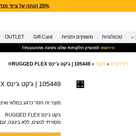
25% הנחה על ציוד מנדף CARHARTT FORCE
טכנולוגיות
משווקים וחנויות
Gift Card
OUTLET
הירשמו
למועדון הלקוחות שלנו ותהנה מההטבות!!
דף הבית
»
חנות
»
105449 | ג'קט ג'ינס RUGGED FLEX®
105449 | ג'קט ג'ינס RUGGED FLEX®
מוצר זה חסר כרגע במלאי ואינו ז
ג'קט ג'ינס RUGGED FLEX
מסורתי לנשים, ללא ביטנה, עם 