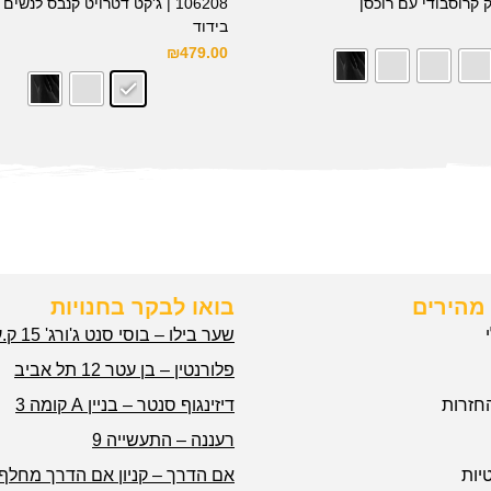
106208 | ג'קט דטרויט קנבס לנשים
בידוד
₪
479.00
מהירים
בואו לבקר בחנויות
שער בילו – בוסי סנט ג'ורג' 15 ק.עקרון
פלורנטין – בן עטר 12 תל אביב
חזרות
דיזינגוף סנטר – בניין A קומה 3
רעננה – התעשייה 9
יות
אם הדרך – קניון אם הדרך מחלף 