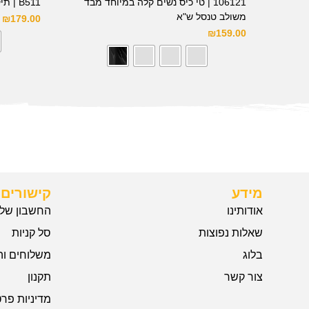
106121 | טי כיס נשים קלה במיוחד מבד
B511 | תיק קרוסבודי עם רוכסן
משולב טנסל ש"א
₪
179.00
₪
159.00
מידע
קישורים 
אודותינו
החשבון שלי
שאלות נפוצות
סל קניות
בלוג
משלוחים וה
צור קשר
תקנון
מדיניות פרט