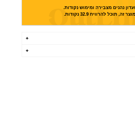
דון נהנים מצבירה ומימוש נקודות.
וצר זה, תוכל להרוויח
32.9
נקודות.