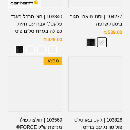
104277 | וסט צווארון סגור
103340 | חצי סרבל ראגד
ביטנת שרפה
פלקס® עבה עם חזית
כפולה בגזרת סלים פיט
₪
539.00
₪
329.00
מבצע!
103826 | ג'קט בארטלט
103569 | חולצת פולו
פול סווינג עם ברדס
מנדפת ש"ק FORCE®