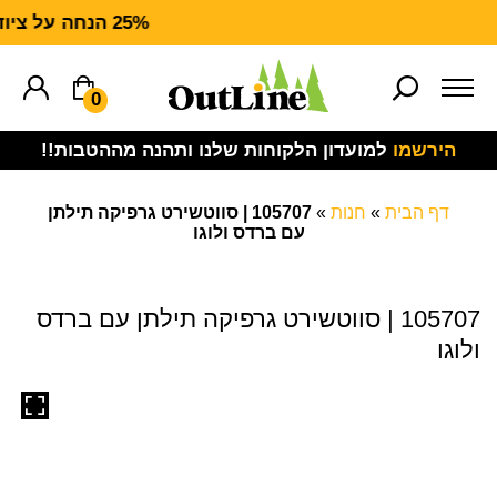
25% הנחה על ציוד מנדף CARHARTT FORCE
0
הירשמו
למועדון הלקוחות שלנו ותהנה מההטבות!!
דף הבית
»
חנות
»
105707 | סווטשירט גרפיקה תילתן
עם ברדס ולוגו
105707 | סווטשירט גרפיקה תילתן עם ברדס
ולוגו