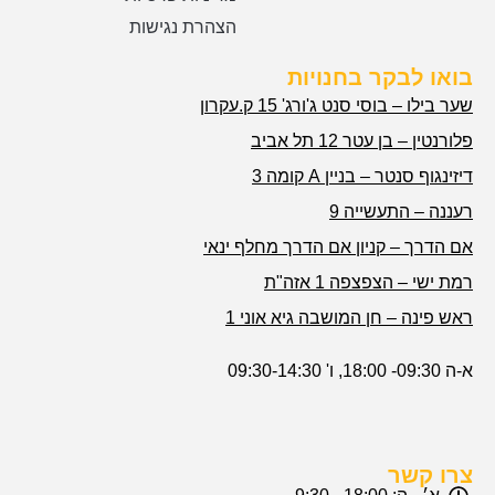
הצהרת נגישות
בואו לבקר בחנויות
שער בילו – בוסי סנט ג'ורג' 15 ק.עקרון
פלורנטין – בן עטר 12 תל אביב
דיזינגוף סנטר – בניין A קומה 3
רעננה – התעשייה 9
אם הדרך – קניון אם הדרך מחלף ינאי
רמת ישי – הצפצפה 1 אזה"ת
ראש פינה – חן המושבה גיא אוני 1
א-ה 09:30- 18:00, ו' 09:30-14:30
צרו קשר