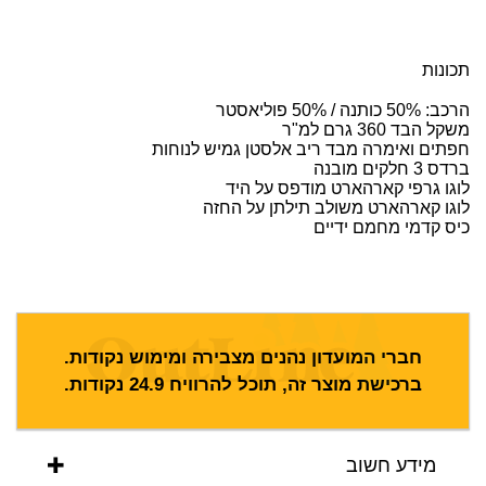
תכונות
הרכב: 50% כותנה / 50% פוליאסטר
משקל הבד 360 גרם למ"ר
חפתים ואימרה מבד ריב אלסטן גמיש לנוחות
ברדס 3 חלקים מובנה
לוגו גרפי קארהארט מודפס על היד
לוגו קארהארט משולב תילתן על החזה
כיס קדמי מחמם ידיים
חברי המועדון נהנים מצבירה ומימוש נקודות.
ברכישת מוצר זה, תוכל להרוויח
24.9
נקודות.
מידע חשוב