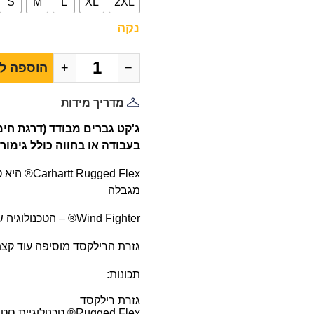
S
M
L
XL
2XL
נקה
−
+
הוספה ל
מדריך מידות
בעבודה או בחווה כולל גימור עמי
gged Flex
מגבלה
Wind Fighter® – הטכנולוגיה שחוסמת את הרוח ובידוד שמעניק חום בימים קרים
גזרת הרילקסד מוסיפה עוד קצת 
תכונות:
גזרת רילקסד
Rugged Flex® טכנולוגיית סטרץ' לחופש תנועה