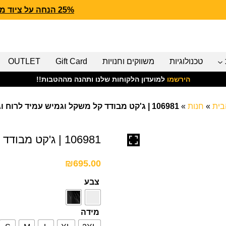
25% הנחה על ציוד מנדף CARHARTT FORCE
טכנולוגיות
משווקים וחנויות
Gift Card
OUTLET
הירשמו
למועדון הלקוחות שלנו ותהנה מההטבות!!
בית
»
חנות
»
106981 | ג'קט מבודד קל משקל וגמיש עמיד לרוח וגשם
106981 | ג'קט מבודד קל משקל וגמיש עמיד לרוח וגשם
₪
695.00
צבע
מידה