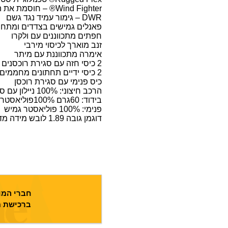
Wind Fighter® – חוסמת את הרוח בחוץ ואת החום בפנים
DWR – גימור עמיד נגד גשם
פאנלים גמישים בצדדים ומתחת 
חפתים מתכווננים עם ולקרו
זנב מוארך לכיסוי מירבי
אימרה מתכווננת עם מיתר
2 כיסי חזה עם סגירת רוכסנים
2 כיסי ידיים תחתונים מחממים עם סגירת רוכסנים
כיס פנימי עם סגירת רוכסן
הרכב חיצוני: 100% ניילון עם סטרץ' מכני
בידוד: 60גרם 100%פוליאסטר
פנימי: 100% פוליאסטר גמיש
דוגמן גובה 1.89 לובש מידה מדיום
חברי המוע
ברכישת מ