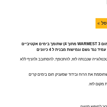
סל
ג'קט גברים מבודד (דרגת חימום 3 WARMEST מתוך 4) שתומך בימים אקטיביים
ד נגד גשם וגמישות מבנית ל 4 כיוונים
Carhartt Ru® היא טכנולוגייה שנבנתה לזוז, להתכופף, להסתובב ולהניף ללא
מקום לזוז.