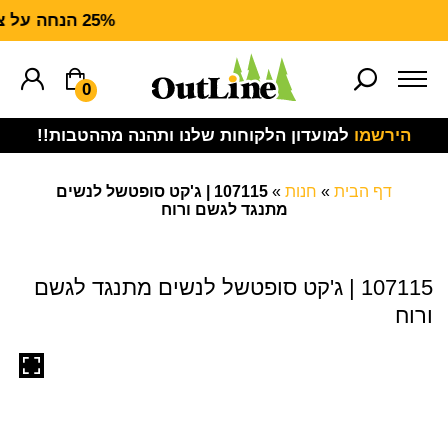
25% הנחה על ציוד מנדף CARHARTT FORCE
0
הירשמו
למועדון הלקוחות שלנו ותהנה מההטבות!!
דף הבית
»
חנות
»
107115 | ג'קט סופטשל לנשים
מתנגד לגשם ורוח
107115 | ג'קט סופטשל לנשים מתנגד לגשם
ורוח