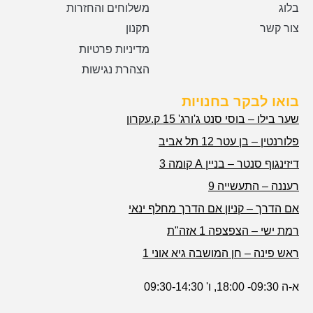
בלוג
משלוחים והחזרות
צור קשר
תקנון
מדיניות פרטיות
הצהרת נגישות
בואו לבקר בחנויות
שער בילו – בוסי סנט ג'ורג' 15 ק.עקרון
פלורנטין – בן עטר 12 תל אביב
דיזינגוף סנטר – בניין A קומה 3
רעננה – התעשייה 9
אם הדרך – קניון אם הדרך מחלף ינאי
רמת ישי – הצפצפה 1 אזה"ת
ראש פינה – חן המושבה גיא אוני 1
א-ה 09:30- 18:00, ו' 09:30-14:30