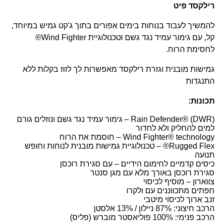
רילקסד פיט
להמשיך לעבוד בנוחות בימים אפורים בתוך ג'קט גמיש במיוחד,
קל, עם גימור עמיד נגד גשם וטכנולוגיית Wind Fighter®
לחסימת הרוח.
גמישות מובנית וגזרת רילקסד מאפשרות לך לזוז בקלות ללא
התנגדות
תכונות:
Rain Defender® (DWR) – גימור עמיד נגד גשם ונוזלים גורם
למים להחליק ולא לחדור
Wind Fighter® technology – חוסמת את הרוח
Rugged Flex® – טכנולוגיית גמישות מובנית לנוחות וחופש
תנועה
כיסים קדמיים לחימום הידיים – עם סגירת רוכסן
סגירת רוכסן באורך מלא עם מגן סנטר
צווארון – מוסיף לכיסוי
חפתים מתכווננים עם ולקרו
זנב ארוך לכיסוי מיטבי
הרכב חיצוני: 87% ניילון / 13% אלסטן
הרכב פנימי: 100% פוליאסטר מוברש (פליס)