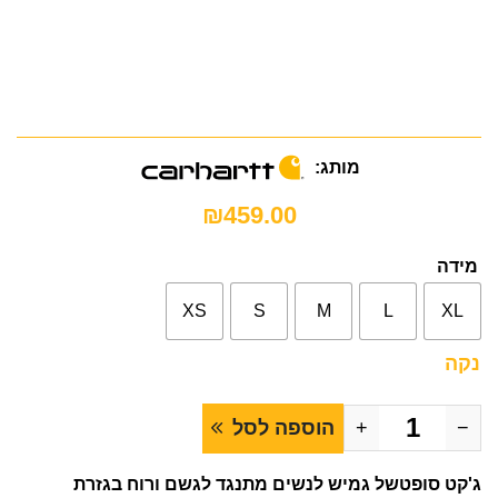
מותג:
₪
459.00
מידה
XS
S
M
L
XL
נקה
−
+
הוספה לסל
ג'קט סופטשל גמיש לנשים מתנגד לגשם ורוח בגזרת