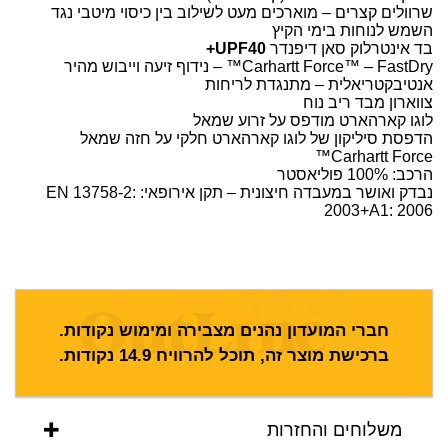
שרוולים קצרים – מוארכים מעט לשילוב בין כיסוי מיטבי נגד
השמש לנוחות בימי הקיץ
בד אינטרלוק סאן דיפנדר
UPF40+
Carhartt Force™ – FastDry™ – נידוף זיעה וייבוש מהיר
אנטיבקטריאלית – מתנגדת לריחות
צווארון מבד ריב נוח
לוגו קארהארט מודפס על זרוע שמאל
הדפסת סיליקון של לוגו קארהארט חלקי על חזה שמאל
Carhartt Force™
הרכב: 100% פוליאסטר
נבדק ואושר במעבדה חיצונית – תקן אירופאי: EN 13758-2:
2003+A1: 2006
חברי המועדון נהנים מצבירה ומימוש נקודות.
ברכישת מוצר זה, תוכל להרוויח
14.9
נקודות.
משלוחים והחזרות