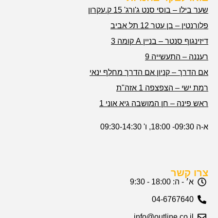
שער בילו – בוסי סנט ג'ורג' 15 ק.עקרון
פלורנטין – בן עטר 12 תל אביב
דיזינגוף סנטר – בניין A קומה 3
רעננה – התעשייה 9
אם הדרך – קניון אם הדרך מחלף ינאי
רמת ישי – הצפצפה 1 אזה"ת
ראש פינה – חן המושבה גיא אוני 1
א-ה 09:30- 18:00, ו' 09:30-14:30
צרו קשר
א׳ - ה: 18:00 - 9:30
04-6767640
info@outline.co.il