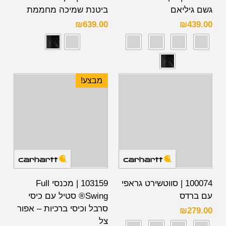
גשם גיליאם
ביטנת שמיכה מחממת
₪
639.00
₪
439.00
מבצע!
100074 | סווטשירט גראפי
103159 | מכנסי Full
עם ברדס
Swing® סטיל עם כיסי
סרבל וכיסי ברכיות – אפור
₪
279.00
צל