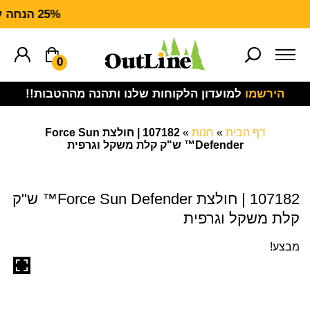
25% הנחה על ציוד מנדף CARHARTT FORCE
0
הירשמו
למועדון הלקוחות שלנו ותהנה מההטבות!!
דף הבית
»
חנות
»
107182 | חולצת Force Sun
Defender™ ש"ק קלת משקל וגרפית
107182 | חולצת Force Sun Defender™ ש"ק
קלת משקל וגרפית
מבצע!