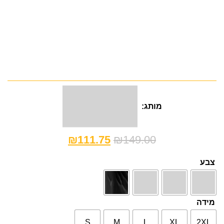
מותג:
₪
111.75
₪
149.00
צבע
מידה
S
M
L
XL
2XL